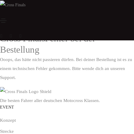
Tickets
Cross Finals
2023
Cross Finals
Fehler bei der
Bestellung
Ooops, das hätte nicht passieren dürfen. Bei deiner Bestellung ist es zu
einem technischen Fehler gekommen. Bitte wende dich an unseren
Support
.
Die besten Fahrer aller deutschen Motocross Klassen.
EVENT
Konzept
Strecke