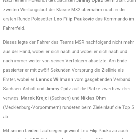
Nach einem Holeshot des Sachsen
Jimmy Opitz
beim Start zum
zweiten Wertungslauf der Klasse MX2 übernahm noch in der
ersten Runde Polesetter
Leo Filip Paukovic
das Kommando im
Fahrerfeld.
Dieses legte der Fahrer des Teams MSR nachfolgend nicht mehr
aus der Hand, wobei er sich nach und wobei er sich nach und
nach immer weiter von seinen Verfolgern absetzte. Am Ende
passierter er mit zwölf Sekunden Vorsprung die Ziellinie als
Erster, wobei er
Lennox Willmann
vom gasgebenden Verband
Sachsen-Anhalt und Jimmy Opitz auf die Plätze zwei bzw. drei
verwies.
Marek Krejci
(Sachsen) und
Niklas Ohm
(Mecklenburg-Vorpommern) rundeten beim Zieleinlauf die Top 5
ab.
Mit seinen beiden Laufsiegen gewinnt Leo Filip Paukovic auch