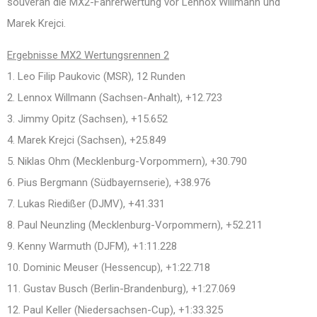
souverän die MX2-Fahrerwertung vor Lennox Willmann und
Marek Krejci.
Ergebnisse MX2 Wertungsrennen 2
1. Leo Filip Paukovic (MSR), 12 Runden
2. Lennox Willmann (Sachsen-Anhalt), +12.723
3. Jimmy Opitz (Sachsen), +15.652
4. Marek Krejci (Sachsen), +25.849
5. Niklas Ohm (Mecklenburg-Vorpommern), +30.790
6. Pius Bergmann (Südbayernserie), +38.976
7. Lukas Riedißer (DJMV), +41.331
8. Paul Neunzling (Mecklenburg-Vorpommern), +52.211
9. Kenny Warmuth (DJFM), +1:11.228
10. Dominic Meuser (Hessencup), +1:22.718
11. Gustav Busch (Berlin-Brandenburg), +1:27.069
12. Paul Keller (Niedersachsen-Cup), +1:33.325