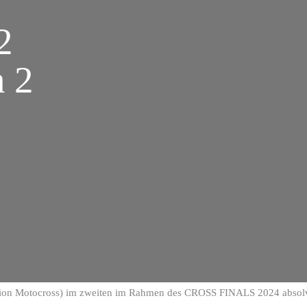
2
 2
ion Motocross) im zweiten im Rahmen des CROSS FINALS 2024 absolvi