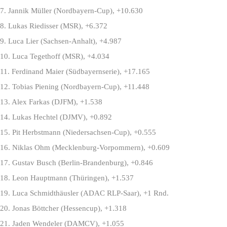
7. Jannik Müller (Nordbayern-Cup), +10.630
8. Lukas Riedisser (MSR), +6.372
9. Luca Lier (Sachsen-Anhalt), +4.987
10. Luca Tegethoff (MSR), +4.034
11. Ferdinand Maier (Südbayernserie), +17.165
12. Tobias Piening (Nordbayern-Cup), +11.448
13. Alex Farkas (DJFM), +1.538
14. Lukas Hechtel (DJMV), +0.892
15. Pit Herbstmann (Niedersachsen-Cup), +0.555
16. Niklas Ohm (Mecklenburg-Vorpommern), +0.609
17. Gustav Busch (Berlin-Brandenburg), +0.846
18. Leon Hauptmann (Thüringen), +1.537
19. Luca Schmidthäusler (ADAC RLP-Saar), +1 Rnd.
20. Jonas Böttcher (Hessencup), +1.318
21. Jaden Wendeler (DAMCV), +1.055