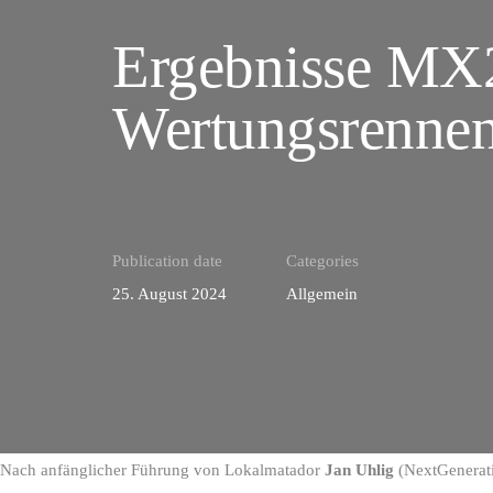
Ergebnisse MX
Wertungsrennen
Publication date
Categories
25. August 2024
Allgemein
Nach anfänglicher Führung von Lokalmatador
Jan Uhlig
(NextGenerat