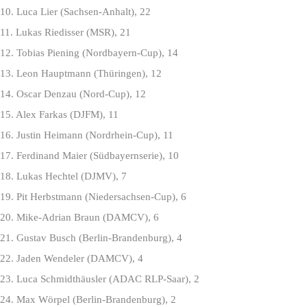
10. Luca Lier (Sachsen-Anhalt), 22
Die besten Fahrer aller deutschen
11. Lukas Riedisser (MSR), 21
Motocross Klassen.
12. Tobias Piening (Nordbayern-Cup), 14
EVENT
13. Leon Hauptmann (Thüringen), 12
14. Oscar Denzau (Nord-Cup), 12
Konzept
15. Alex Farkas (DJFM), 11
Strecke
16. Justin Heimann (Nordrhein-Cup), 11
Ausschreibung
17. Ferdinand Maier (Südbayernserie), 10
18. Lukas Hechtel (DJMV), 7
Teilnehmer
SERVICE
19. Pit Herbstmann (Niedersachsen-Cup), 6
20. Mike-Adrian Braun (DAMCV), 6
Programm
21. Gustav Busch (Berlin-Brandenburg), 4
Anmelden Vorstart
22. Jaden Wendeler (DAMCV), 4
FOLLOW US
23. Luca Schmidthäusler (ADAC RLP-Saar), 2
24. Max Wörpel (Berlin-Brandenburg), 2