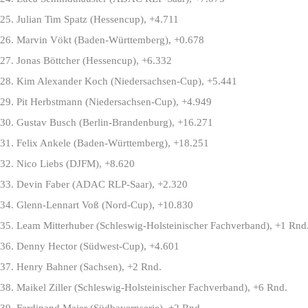
Motocross Klassen.
25. Julian Tim Spatz (Hessencup), +4.711
EVENT
26. Marvin Vökt (Baden-Württemberg), +0.678
27. Jonas Böttcher (Hessencup), +6.332
Konzept
28. Kim Alexander Koch (Niedersachsen-Cup), +5.441
Strecke
29. Pit Herbstmann (Niedersachsen-Cup), +4.949
Ausschreibung
30. Gustav Busch (Berlin-Brandenburg), +16.271
31. Felix Ankele (Baden-Württemberg), +18.251
Teilnehmer
SERVICE
32. Nico Liebs (DJFM), +8.620
33. Devin Faber (ADAC RLP-Saar), +2.320
Programm
34. Glenn-Lennart Voß (Nord-Cup), +10.830
Anmelden Vorstart
35. Leam Mitterhuber (Schleswig-Holsteinischer Fachverband), +1 Rnd
FOLLOW US
36. Denny Hector (Südwest-Cup), +4.601
37. Henry Bahner (Sachsen), +2 Rnd.
38. Maikel Ziller (Schleswig-Holsteinischer Fachverband), +6 Rnd.