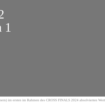
2
 1
rn) im ersten im Rahmen des CROSS FINALS 2024 absolvierten Wert