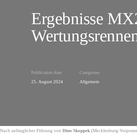
Ergebnisse MX
Wertungsrennen
Publication date
Categories
25. August 2024
Allgemein
Nach anfänglicher Führung von
Dino Skoppek
(Mecklenburg-Vorpomme