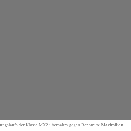
ungslaufs der Klasse MX2 übernahm gegen Rennmitte
Maximilian