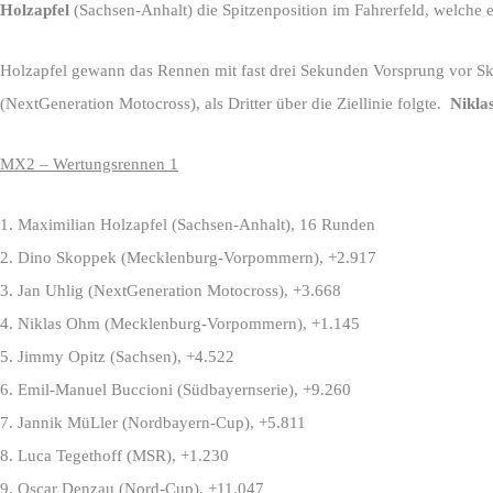
Holzapfel
(Sachsen-Anhalt) die Spitzenposition im Fahrerfeld, welche e
Holzapfel gewann das Rennen mit fast drei Sekunden Vorsprung vor S
(NextGeneration Motocross), als Dritter über die Ziellinie folgte.
Nikla
MX2 – Wertungsrennen 1
1. Maximilian Holzapfel (Sachsen-Anhalt), 16 Runden
2. Dino Skoppek (Mecklenburg-Vorpommern), +2.917
3. Jan Uhlig (NextGeneration Motocross), +3.668
4. Niklas Ohm (Mecklenburg-Vorpommern), +1.145
5. Jimmy Opitz (Sachsen), +4.522
6. Emil-Manuel Buccioni (Südbayernserie), +9.260
7. Jannik MüLler (Nordbayern-Cup), +5.811
8. Luca Tegethoff (MSR), +1.230
9. Oscar Denzau (Nord-Cup), +11.047