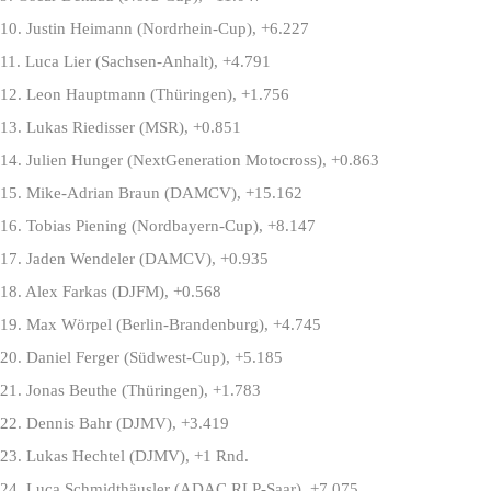
10. Justin Heimann (Nordrhein-Cup), +6.227
11. Luca Lier (Sachsen-Anhalt), +4.791
12. Leon Hauptmann (Thüringen), +1.756
13. Lukas Riedisser (MSR), +0.851
14. Julien Hunger (NextGeneration Motocross), +0.863
15. Mike-Adrian Braun (DAMCV), +15.162
16. Tobias Piening (Nordbayern-Cup), +8.147
17. Jaden Wendeler (DAMCV), +0.935
18. Alex Farkas (DJFM), +0.568
19. Max Wörpel (Berlin-Brandenburg), +4.745
20. Daniel Ferger (Südwest-Cup), +5.185
21. Jonas Beuthe (Thüringen), +1.783
22. Dennis Bahr (DJMV), +3.419
23. Lukas Hechtel (DJMV), +1 Rnd.
Die besten Fahrer aller deutschen
24. Luca Schmidthäusler (ADAC RLP-Saar), +7.075