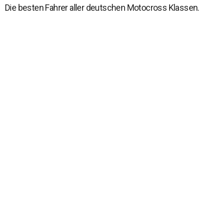
Die besten Fahrer aller deutschen Motocross Klassen.
EVENT
Konzept
Strecke
Ausschreibung
Teilnehmer
SERVICE
Programm
Anmelden Vorstart
FOLLOW US