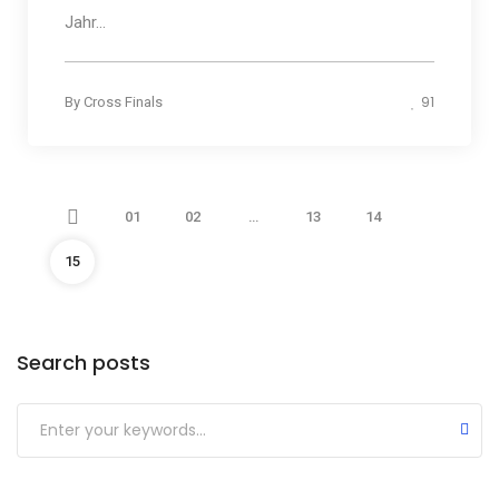
Jahr...
91
By
Cross Finals
01
02
…
13
14
15
Search posts