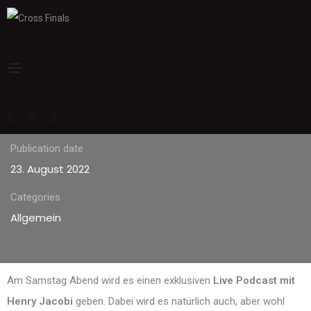
BENZIM LIVE
PODCAST
Publication date
23. August 2022
Categories
Allgemein
Am Samstag Abend wird es einen exklusiven
Live Podcast mit
Henry Jacobi
geben. Dabei wird es natürlich auch, aber wohl