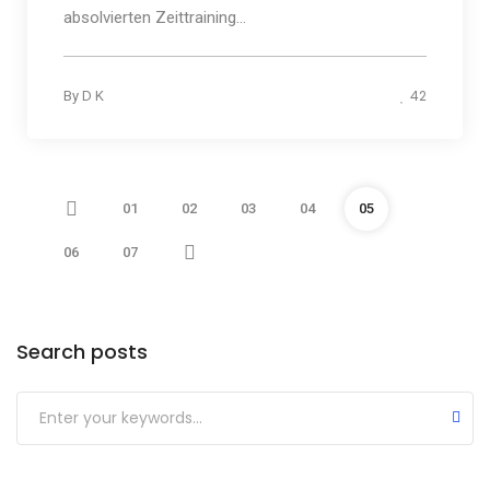
absolvierten Zeittraining...
42
By
D K
01
02
03
04
05
06
07
Search posts