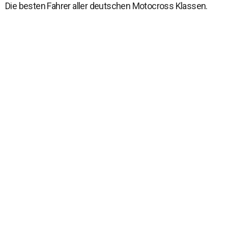
Die besten Fahrer aller deutschen Motocross Klassen.
EVENT
Konzept
Strecke
Ausschreibung
Teilnehmer
SERVICE
Programm
Anmelden Vorstart
FOLLOW US